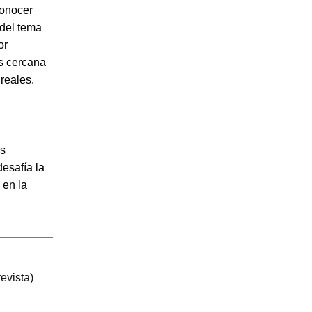
conocer
 del tema
or
ás cercana
 reales.
os
desafía la
 en la