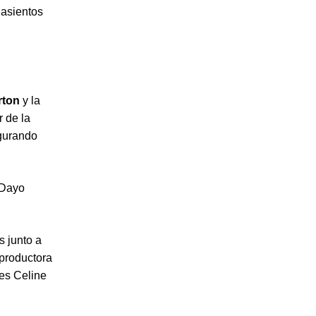
 asientos
rton
y la
r de la
egurando
 Dayo
s junto a
productora
res Celine