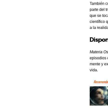
También c
parte del t
que se toc
científico
a la reali
Dispo
Materia O
episodios 
mente y ex
vida.