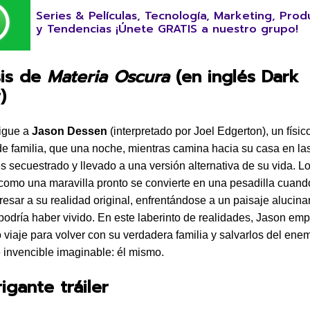
Series & Películas, Tecnología, Marketing, Prod
y Tendencias ¡Únete GRATIS a nuestro grupo!
sis de
Materia Oscura
(en inglés Dark
)
sigue a
Jason Dessen
(interpretado por Joel Edgerton), un físic
e familia, que una noche, mientras camina hacia su casa en las
s secuestrado y llevado a una versión alternativa de su vida. L
omo una maravilla pronto se convierte en una pesadilla cuan
gresar a su realidad original, enfrentándose a un paisaje alucina
podría haber vivido. En este laberinto de realidades, Jason em
 viaje para volver con su verdadera familia y salvarlos del en
e invencible imaginable: él mismo.
rigante tráiler