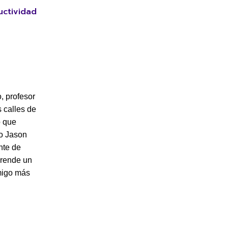
uctividad
o, profesor
 calles de
o que
do Jason
nte de
prende un
emigo más