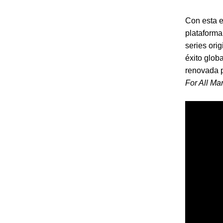
Con esta 
plataforma
series ori
éxito glob
renovada 
For All Ma