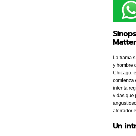
Sinop
Matter
La trama 
y hombre d
Chicago, e
comienza c
intenta re
vidas que 
angustioso
aterrador 
Un int