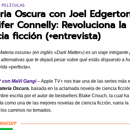
en:
 PELÍCULAS
ria Oscura con Joel Edgerto
ifer Connelly: Revoluciona la
ia ficción (+entrevista)
Materia oscura» (en inglés «Dark Matter») es un viaje intrigante
 alternativas que te dejará pesar sobre qué estás dispuesto a h
vida «perfecta».
 con MaVi Gangi
– Apple TV+ nos trae una de las series más
ateria Oscura
, basada en la aclamada novela de ciencia ficció
re escrita por el autor de bestsellers Blake Crouch, la cual ha
a como una de las mejores novelas de ciencia ficción, narra la
e los caminos no tomados.
 WHATSAPP