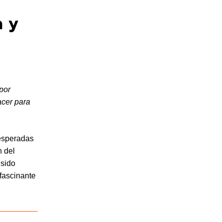
n y
 por
acer para
 esperadas
n del
 sido
 fascinante