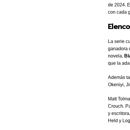
de 2024. E
con cada g
Elenco
La serie c
ganadora 
novela,
Bl
que la ada
Además tam
Okeniyi, 
Matt Tolma
Crouch. Pa
y escritora
Held y Log