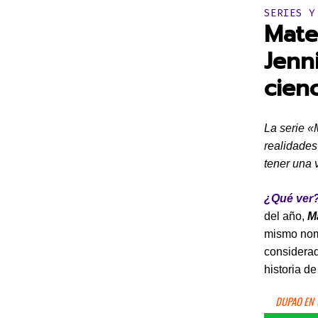
Publicado 
SERIES Y
Mate
Jenn
cienc
La serie «
realidades
tener una 
¿Qué ver?
del año,
M
mismo nomb
considerad
historia d
DUPAO EN