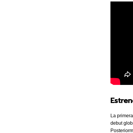
Estre
La primer
debut glob
Posteriorm