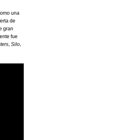
 como una
ferta de
e gran
ente fue
ters
,
Silo
,