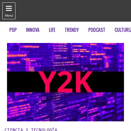

Menú
POP
INNOVA
LIFE
TRENDY
PODCAST
CULTURI
Publicado en:
CIENCIA Y TECNOLOGÍA