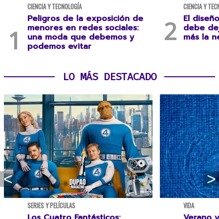
CIENCIA Y TECNOLOGÍA
CIENCIA Y TEC
Peligros de la exposición de
El diseñ
menores en redes sociales:
debe dej
una moda que debemos y
más la n
podemos evitar
LO MÁS DESTACADO
SERIES Y PELÍCULAS
VIDA
Los Cuatro Fantásticos:
Verano y