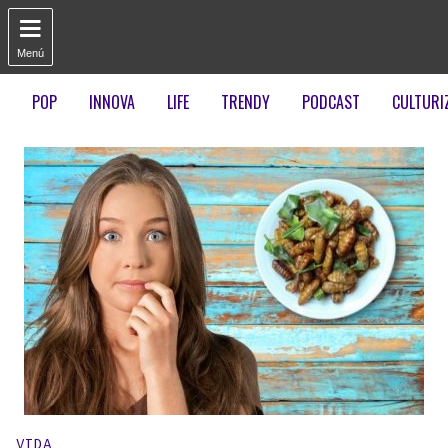

Menú
POP
INNOVA
LIFE
TRENDY
PODCAST
CULTURI
Publicado en:
VIDA