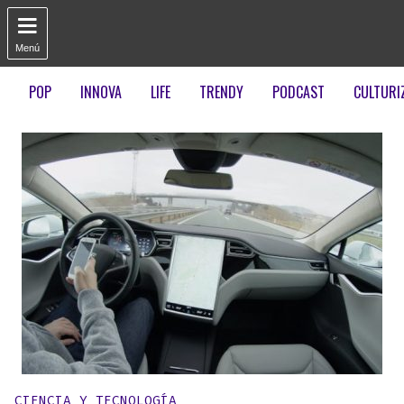

Menú
POP
INNOVA
LIFE
TRENDY
PODCAST
CULTURI
Publicado en:
CIENCIA Y TECNOLOGÍA