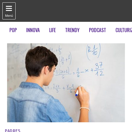

Menú
POP
INNOVA
LIFE
TRENDY
PODCAST
CULTURI
Publicado en:
PADRES