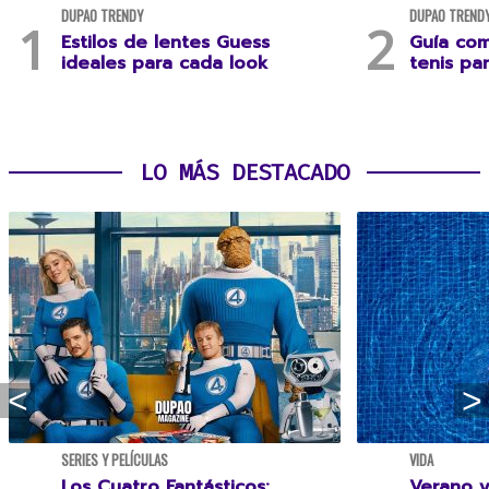
DUPAO TRENDY
DUPAO TREND
Estilos de lentes Guess
Guía com
ideales para cada look
tenis pa
LO MÁS DESTACADO
SERIES Y PELÍCULAS
VIDA
Los Cuatro Fantásticos:
Verano y