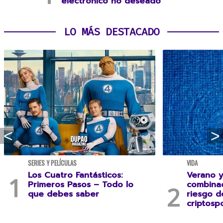
electrónico no deseado
LO MÁS DESTACADO
SERIES Y PELÍCULAS
VIDA
Los Cuatro Fantásticos:
Verano y
Primeros Pasos – Todo lo
combina
que debes saber
riesgo 
criptospo