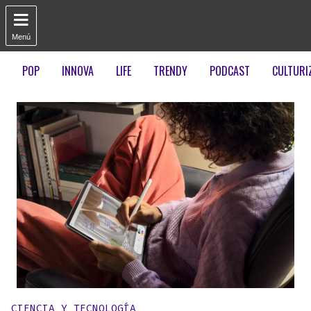

Menú
POP
INNOVA
LIFE
TRENDY
PODCAST
CULTURI
Publicado en:
CIENCIA Y TECNOLOGÍA