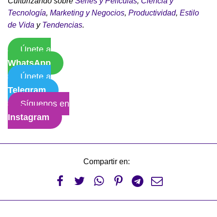
Culturizando sobre
Series y Películas
,
Ciencia y
Tecnología
,
Marketing y Negocios
,
Productividad
,
Estilo
de Vida
y
Tendencias
.
Únete a
WhatsApp
Únete a
Telegram
Síguenos en
Instagram
Compartir en:





