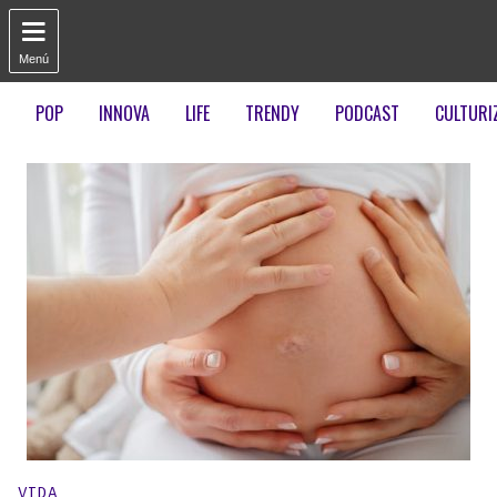

Menú
POP
INNOVA
LIFE
TRENDY
PODCAST
CULTURI
Publicado en:
VIDA