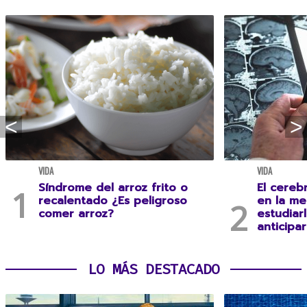
VIDA
VIDA
Síndrome del arroz frito o
El cereb
recalentado ¿Es peligroso
en la me
comer arroz?
estudiar
anticipa
LO MÁS DESTACADO