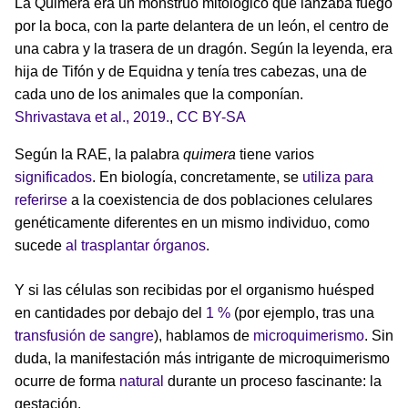
La Quimera era un monstruo mitológico que lanzaba fuego
por la boca, con la parte delantera de un león, el centro de
una cabra y la trasera de un dragón. Según la leyenda, era
hija de Tifón y de Equidna y tenía tres cabezas, una de
cada uno de los animales que la componían.
Shrivastava et al., 2019.
,
CC BY-SA
Según la RAE, la palabra
quimera
tiene varios
significados
. En biología, concretamente, se
utiliza para
referirse
a la coexistencia de dos poblaciones celulares
genéticamente diferentes en un mismo individuo, como
sucede
al trasplantar órganos
.
Y si las células son recibidas por el organismo huésped
en cantidades por debajo del
1 %
(por ejemplo, tras una
transfusión de sangre
), hablamos de
microquimerismo
. Sin
duda, la manifestación más intrigante de microquimerismo
ocurre de forma
natural
durante un proceso fascinante: la
gestación.