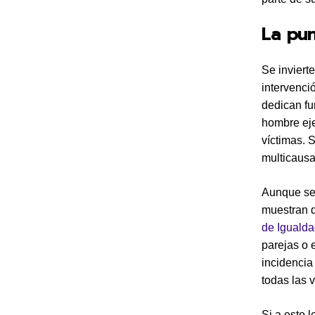
La pun
Se inviert
intervenci
dedican fu
hombre eje
víctimas. 
multicausa
Aunque se 
muestran q
de Iguald
parejas o 
incidencia
todas las v
Si a esto 