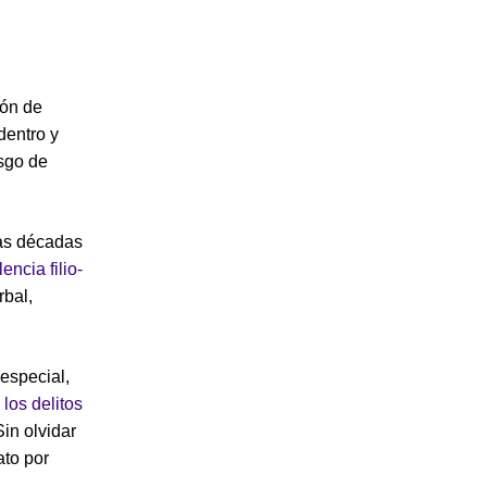
ión de
dentro y
esgo de
mas décadas
lencia filio-
rbal,
 especial,
 los delitos
Sin olvidar
ato por