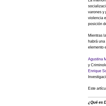
La interio
socializac
varones y 
violencia e
posición d
Mientras l
habrá una 
elemento e
Agustina 
y Criminol
Enrique So
Investigac
Este artíc
¿Qué es 