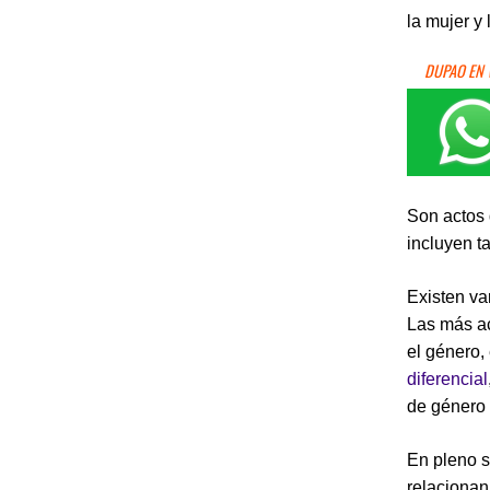
la mujer y
DUPAO EN
Son actos 
incluyen t
Existen var
Las más ac
el género,
diferencial
de género 
En pleno s
relacionan