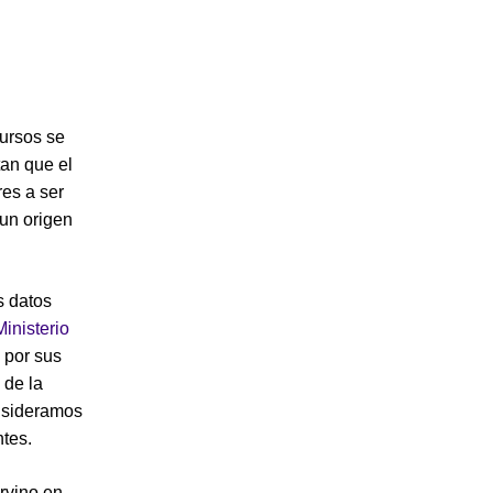
cursos se
tan que el
res a ser
 un origen
s datos
Ministerio
 por sus
 de la
onsideramos
ntes.
rvino en