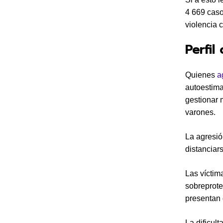
4 669 caso
violencia 
Perfil
Quienes
a
autoestima
gestionar 
varones.
La agresió
distanciar
Las víctim
sobreprote
presentan 
La dificul