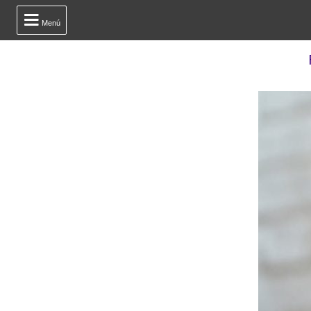

Menú