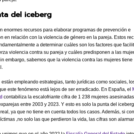
ta del iceberg
en enormes recursos para elaborar programas de prevención e
ón en relación con la violencia de género en la pareja. Estos re
ndamentalmente a determinar cuáles son los factores que facili
rza violencia contra su pareja y cuáles predisponen a las muje
Sin embargo, sabemos que la violencia contra las mujeres tiene
l.
están empleando estrategias, tanto jurídicas como sociales, lo
ue este fenómeno está lejos de ser erradicado. En España, el
ad
contabiliza la escalofriante cifra de 1 238 mujeres asesinadas
exparejas entre 2003 y 2023. Y esto es solo la punta del iceberg
 real, ya que no tiene en cuenta todos los casos. Además, si c
íctimas ,no solo las que perdieron la vida, las cifras son alarma
le unimos que en el año 2022 la
Fiscalía General del Estado
inte