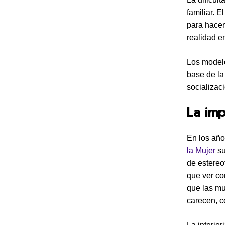
familiar. E
para hacer
realidad e
Los modelo
base de la
socializaci
La imp
En los año
la Mujer
su
de estereo
que ver co
que las mu
carecen, co