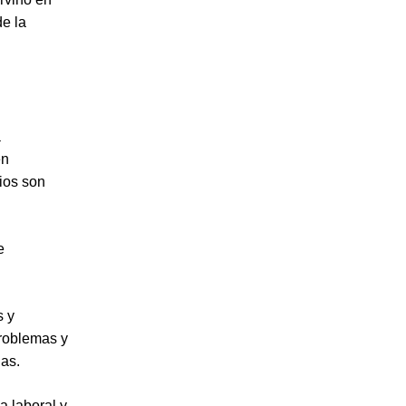
de la
a
en
cios son
e
s y
problemas y
jas.
a laboral y