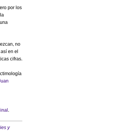
ro por los
la
 una
rezcan, no
así en el
cas cifras.
ctimología
Juan
ginal
.
ies y