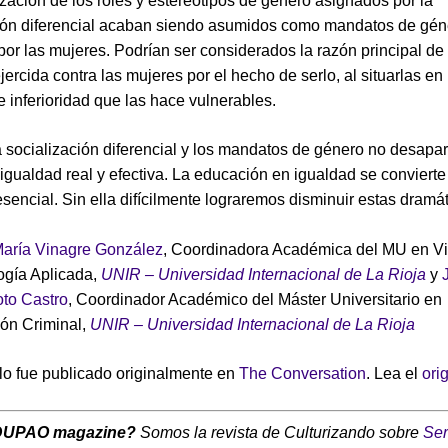
rización de los roles y estereotipos de género asignados por la
ión diferencial acaban siendo asumidos como mandatos de géne
por las mujeres. Podrían ser considerados la razón principal de 
jercida contra las mujeres por el hecho de serlo, al situarlas en
e inferioridad que las hace vulnerables.
a socialización diferencial y los mandatos de género no desapa
igualdad real y efectiva. La educación en igualdad se convierte 
sencial. Sin ella difícilmente lograremos disminuir estas dramáti
María Vinagre González
, Coordinadora Académica del MU en Vi
ogía Aplicada,
UNIR – Universidad Internacional de La Rioja
y
to Castro
, Coordinador Académico del Máster Universitario en
ión Criminal,
UNIR – Universidad Internacional de La Rioja
ulo fue publicado originalmente en
The Conversation
. Lea el
ori
DUPAO magazine?
Somos la revista de Culturizando sobre
Ser