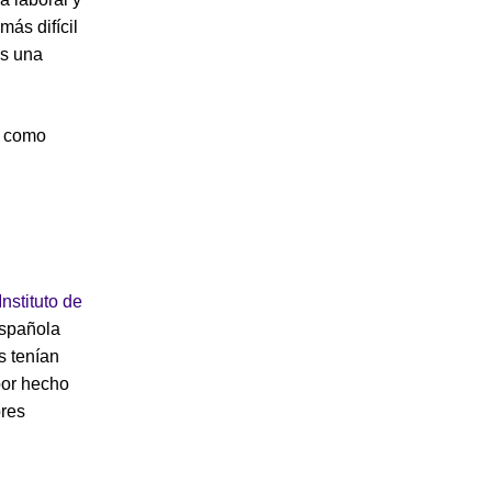
más difícil
es una
s como
nstituto de
española
s tenían
por hecho
bres