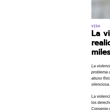
Publicado 
VIDA
La vi
real
mile
La violenc
problema d
abuso físic
silenciosa.
La violenc
los derech
Convenio d