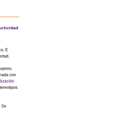
uctividad
co. E
ertad.
mujeres.
onada con
lización
tereotipos
. Se