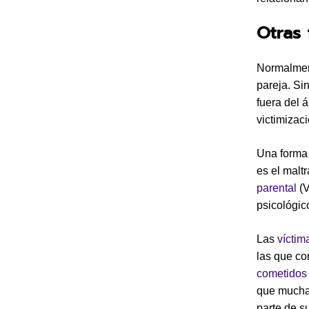
Otras 
Normalment
pareja. Si
fuera del 
victimizac
Una forma 
es el malt
parental
(V
psicológic
Las
víctim
las que co
cometidos
que muchas
parte de s