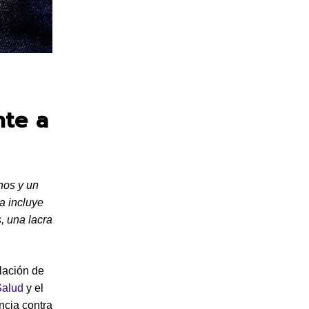
nte a
nos y un
a incluye
s, una lacra
lación de
Salud
y el
ncia contra