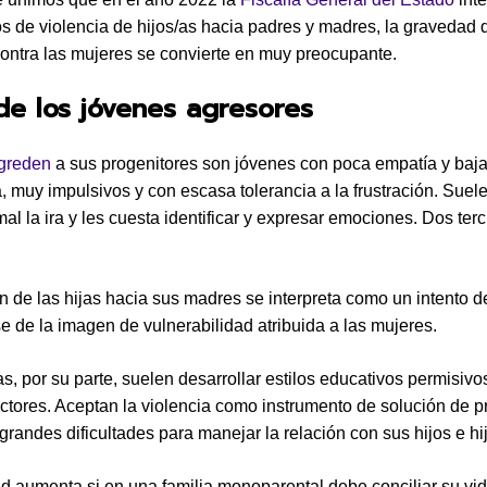
s de violencia de hijos/as hacia padres y madres, la gravedad 
contra las mujeres se convierte en muy preocupante.
 de los jóvenes agresores
greden
a sus progenitores son jóvenes con poca empatía y baj
, muy impulsivos y con escasa tolerancia a la frustración. Suel
mal la ira y les cuesta identificar y expresar emociones. Dos ter
n de las hijas hacia sus madres se interpreta como un intento d
se de la imagen de vulnerabilidad atribuida a las mujeres.
as, por su parte, suelen desarrollar estilos educativos permisivo
ctores. Aceptan la violencia como instrumento de solución de 
grandes dificultades para manejar la relación con sus hijos e hi
tad aumenta si en una familia monoparental debe conciliar su vid