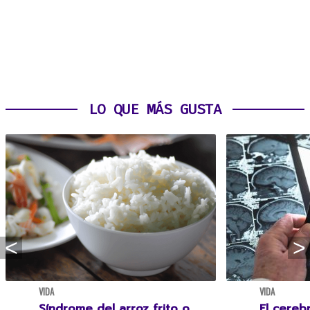
LO QUE MÁS GUSTA
VIDA
VIDA
Síndrome del arroz frito o
El cereb