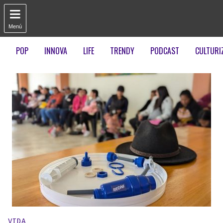

Menú
POP
INNOVA
LIFE
TRENDY
PODCAST
CULTURI
Publicado en:
VIDA