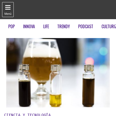

Menú
POP
INNOVA
LIFE
TRENDY
PODCAST
CULTURI
Publicado en:
CIENCIA Y TECNOLOGÍA