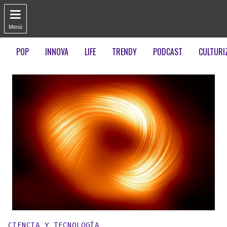

Menú
POP
INNOVA
LIFE
TRENDY
PODCAST
CULTURI
Publicado en:
CIENCIA Y TECNOLOGÍA