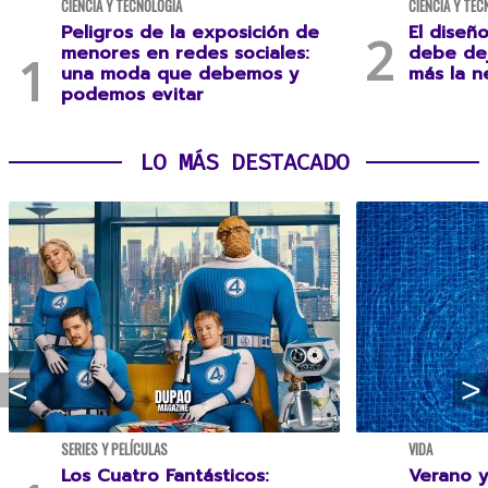
CIENCIA Y TECNOLOGÍA
CIENCIA Y TEC
Peligros de la exposición de
El diseñ
menores en redes sociales:
debe dej
una moda que debemos y
más la n
podemos evitar
LO MÁS DESTACADO
SERIES Y PELÍCULAS
VIDA
Los Cuatro Fantásticos:
Verano y