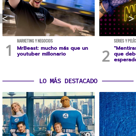
MARKETING Y NEGOCIOS
SERIES Y PELÍ
MrBeast: mucho más que un
"Mentira
youtuber millonario
que debe
esperad
LO MÁS DESTACADO