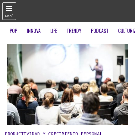

Menú
POP
INNOVA
LIFE
TRENDY
PODCAST
CULTURI
Publicado en:
PRODUCTIVIDAD Y CRECIMIENTO PERSONAL