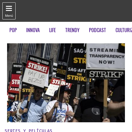

Menú
POP
INNOVA
LIFE
TRENDY
PODCAST
CULTURI
Publicado en:
SERIES Y PELÍCULAS