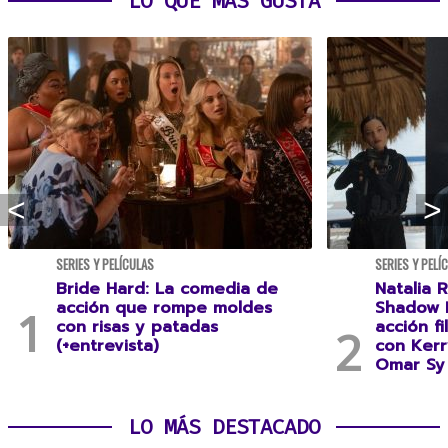
LO QUE MÁS GUSTA
SERIES Y PELÍCULAS
SERIES Y PELÍ
Bride Hard: La comedia de
Natalia R
acción que rompe moldes
Shadow F
con risas y patadas
acción f
(+entrevista)
con Kerr
Omar Sy 
LO MÁS DESTACADO