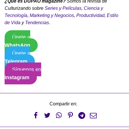
¿Qué es DUPAO magazine?
Somos la revista de
Culturizando sobre
Series y Películas
,
Ciencia y
Tecnología
,
Marketing y Negocios
,
Productividad
,
Estilo
de Vida
y
Tendencias
.
Únete a
WhatsApp
Únete a
Telegram
Síguenos en
Instagram
Compartir en:





