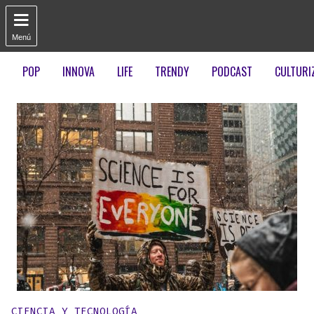

Menú
POP
INNOVA
LIFE
TRENDY
PODCAST
CULTURI
Publicado en:
CIENCIA Y TECNOLOGÍA