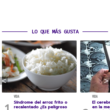
LO QUE MÁS GUSTA
VIDA
VIDA
Síndrome del arroz frito o
El cereb
recalentado ¿Es peligroso
en la me