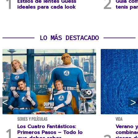
Estilos de lentes Guess
Guía com
ideales para cada look
tenis pa
LO MÁS DESTACADO
SERIES Y PELÍCULAS
VIDA
Los Cuatro Fantásticos:
Verano y
Primeros Pasos – Todo lo
combina