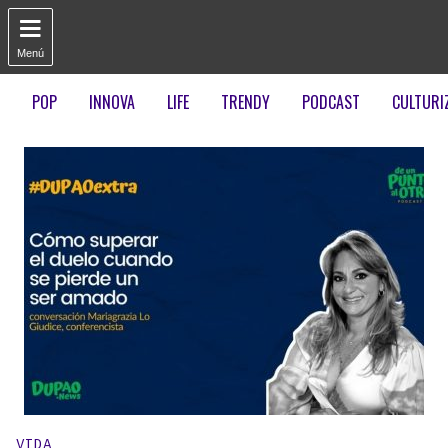

Menú
POP
INNOVA
LIFE
TRENDY
PODCAST
CULTURI
Publicado en:
VIDA