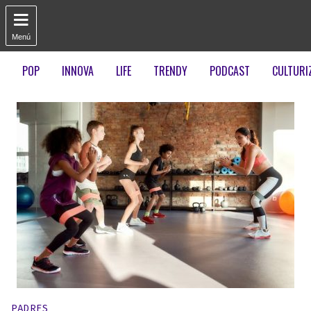

Menú
POP
INNOVA
LIFE
TRENDY
PODCAST
CULTURI
Publicado en:
PADRES