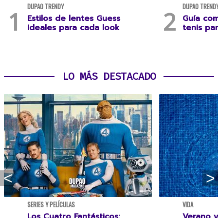
DUPAO TRENDY
DUPAO TREND
Estilos de lentes Guess
Guía com
ideales para cada look
tenis pa
LO MÁS DESTACADO
SERIES Y PELÍCULAS
VIDA
Los Cuatro Fantásticos:
Verano y