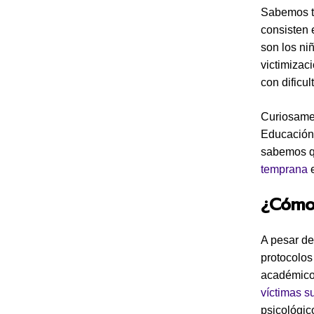
Sabemos t
consisten 
son los ni
victimizac
con dificu
Curiosamen
Educación 
sabemos q
temprana
¿Cómo
A pesar de
protocolos
académico 
víctimas s
psicológic