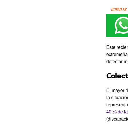
DUPAO EN
Este recie
extremeña 
detectar m
Colect
El mayor ri
la situaci
represent
40 % de la
(discapaci