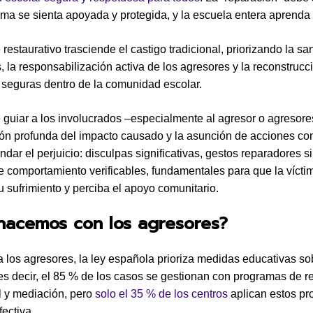
tima se sienta apoyada y protegida, y la escuela entera aprenda
 restaurativo trasciende el castigo tradicional, priorizando la s
s, la responsabilización activa de los agresores y la reconstrucc
 seguras dentro de la comunidad escolar.
e guiar a los involucrados –especialmente al agresor o agresore
n profunda del impacto causado y la asunción de acciones co
dar el perjuicio: disculpas significativas, gestos reparadores s
 comportamiento verificables, fundamentales para que la vícti
u sufrimiento y perciba el apoyo comunitario.
hacemos con los agresores?
 los agresores, la ley española prioriza medidas educativas so
 es decir, el 85 % de los casos se gestionan con programas de 
 y mediación, pero
solo el 35 % de los centros
aplican estos p
fectiva.