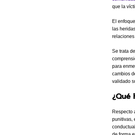
que la víc
El enfoque
las herida
relaciones
Se trata d
comprensió
para enmen
cambios de
validado s
¿Qué 
Respecto a
punitivas,
conductual
de forma e