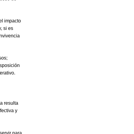
el impacto
, si es
nvivencia
sos;
isposición
erativo.
a resulta
fectiva y
servir para