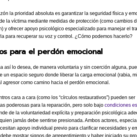
azón la prioridad absoluta es garantizar la seguridad física y em
de la víctima mediante medidas de protección (como cambios de
n) y ofrecer apoyo psicológico especializado para manejar el t
a para recuperar su voz y control. ¿Cómo podemos hacerlo?
os para el perdón emocional
ima así lo desea, de manera voluntaria y sin coerción alguna, pu
e un espacio seguro donde liberar la carga emocional (rabia, m
l agresor como camino hacia el perdón emocional.
tros cara a cara (como los “círculos restaurativos”) pueden ser
as poderosas para la reparación, pero solo bajo
condiciones es
nde de la voluntariedad explícita y preparación psicológica ad
, quien jamás debe sentirse presionada. Ambos actores, especia
ecesitan apoyo individual previo para clarificar necesidades y 
 debe mostrar signos de arrepentimiento y haber iniciado su pr