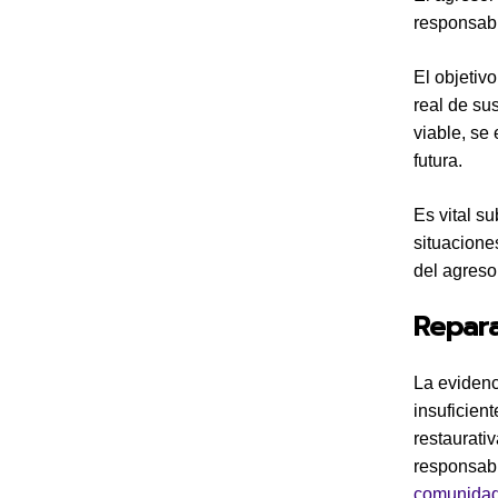
responsabi
El objetiv
real de su
viable, se
futura.
Es vital s
situacione
del agreso
Repar
La evidenc
insuficien
restaurati
responsabi
comunidad 