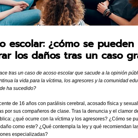
en:
o escolar: ¿cómo se pueden
rar los daños tras un caso g
ce tras un caso de acoso escolar que sacude a la opinión púb
inua la vida para la víctima, los agresores y la comunidad edu
nde ha sucedido?
ente de 16 años con parálisis cerebral, acosado física y sexu
as por sus compañeros de clase. Tras la denuncia y el clamor 
blica: ¿qué ocurre con la víctima y los agresores? ¿Cómo se p
 daño como este? ¿Qué contempla la ley y qué recomiendan la
iones especializadas?