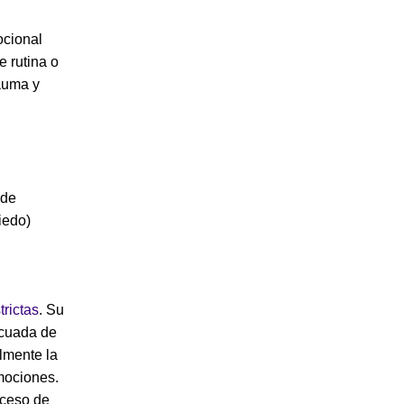
ocional
 rutina o
rauma y
ede
iedo)
trictas
. Su
ecuada de
lmente la
emociones.
oceso de