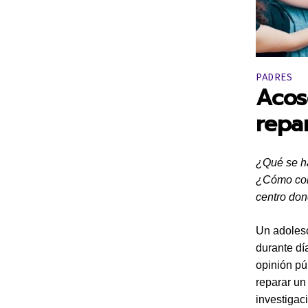
Publicado 
PADRES
Acos
repa
¿Qué se ha
¿Cómo cont
centro do
Un adolesc
durante dí
opinión pú
reparar un
investigac