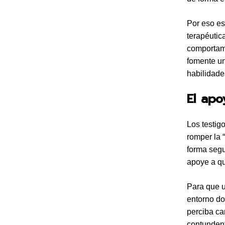
Por eso es
terapéutic
comportami
fomente un
habilidades
El apo
Los testig
romper la “
forma segu
apoye a qu
Para que 
entorno do
perciba ca
contundent