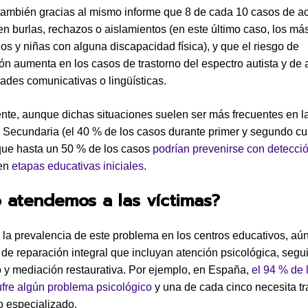
ambién gracias al mismo informe que 8 de cada 10 casos de a
en burlas, rechazos o aislamientos (en este último caso, los má
ños y niñas con alguna discapacidad física), y que el riesgo de
ión aumenta en los casos de trastorno del espectro autista y d
ltades comunicativas o lingüísticas.
te, aunque dichas situaciones suelen ser más frecuentes en l
Secundaria (el 40 % de los casos durante primer y segundo cu
ue hasta un 50 % de los casos
podrían prevenirse con detecci
en
etapas educativas iniciales
.
 atendemos a las víctimas?
 la prevalencia de este problema en los centros educativos, aún
 de reparación integral que incluyan atención psicológica, segu
y mediación restaurativa. Por ejemplo, en España,
el 94 % de 
ufre algún problema psicológico
y una de cada cinco necesita t
o especializado.