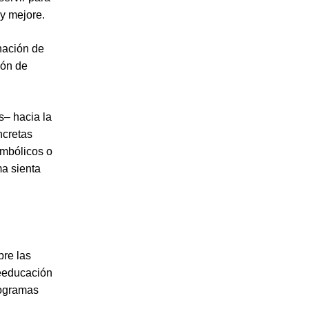
 y mejore.
anación de
ión de
s– hacia la
ncretas
imbólicos o
ma sienta
bre las
reeducación
rogramas