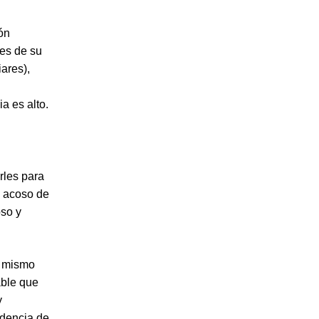
ión
tes de su
ares),
a es alto.
rles para
el acoso de
oso y
l mismo
able que
y
idencia de