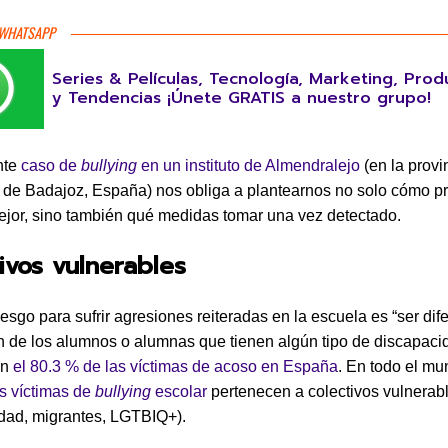
 WHATSAPP
Series & Películas, Tecnología, Marketing, Prod
y Tendencias ¡Únete GRATIS a nuestro grupo!
nte
caso de
bullying
en un instituto de Almendralejo
(en la provi
de Badajoz, España) nos obliga a plantearnos no solo cómo pr
ejor, sino también qué medidas tomar una vez detectado.
ivos vulnerables
esgo para sufrir agresiones reiteradas en la escuela es “ser dif
ón de los alumnos o alumnas que tienen algún tipo de discapaci
an
el 80.3 % de las víctimas de acoso en España
. En todo el m
s víctimas de
bullying
escolar
pertenecen a colectivos vulnerab
dad, migrantes, LGTBIQ+).