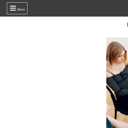

Menú