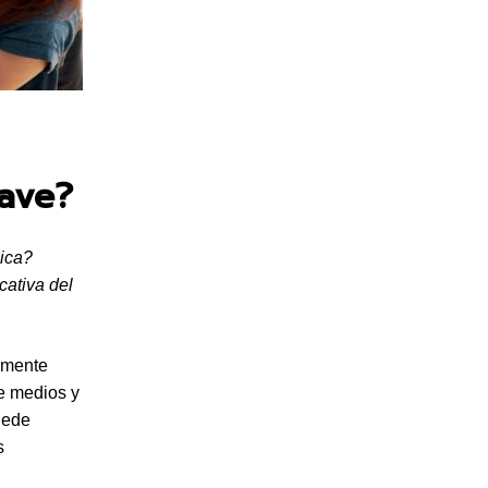
rave?
lica?
cativa del
almente
de medios y
uede
s