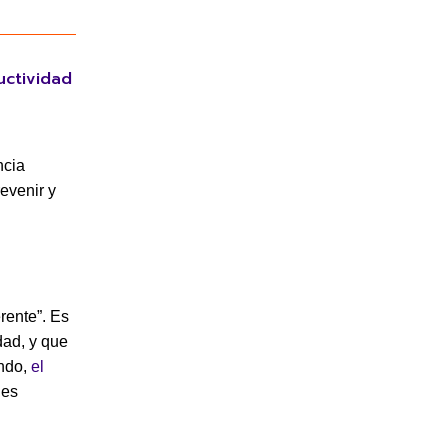
uctividad
ncia
evenir y
erente”. Es
dad, y que
undo,
el
les