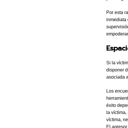
Por esta r
inmediata 
supervisió
empoderarl
Espaci
Si la víct
disponer d
asociada a
Los encuen
herramient
éxito depe
la víctima
víctima, n
El agresor