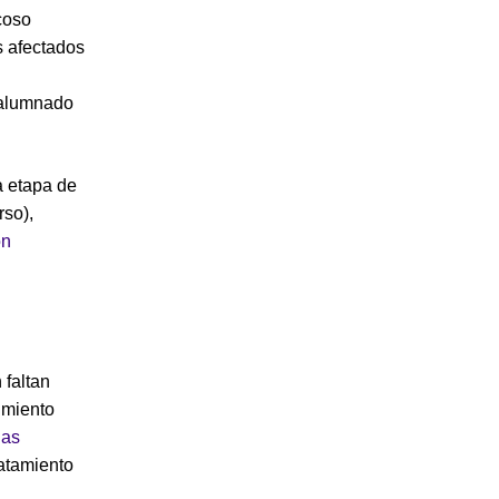
coso
s afectados
e alumnado
a etapa de
rso),
ón
 faltan
imiento
las
ratamiento