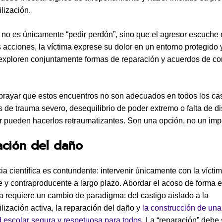
lización.
o no es únicamente “pedir perdón”, sino que el agresor escuche 
s acciones, la víctima exprese su dolor en un entorno protegido y
 exploren conjuntamente formas de reparación y acuerdos de co
ubrayar que estos encuentros no son adecuados en todos los ca
s de trauma severo, desequilibrio de poder extremo o falta de d
r pueden hacerlos retraumatizantes. Son una opción, no un imp
ación del daño
ia científica es contundente: intervenir únicamente con la víctim
te y contraproducente a largo plazo. Abordar el acoso de forma e
va requiere un cambio de paradigma: del castigo aislado a la
lización activa, la reparación del daño y
la construcción de una
escolar segura y respetuosa para todos
. La “reparación” debe 