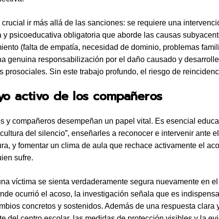
 crucial ir más allá de las sanciones: se requiere una intervenc
a y psicoeducativa obligatoria que aborde las causas subyacen
ento (falta de empatía, necesidad de dominio, problemas famili
a genuina responsabilización por el daño causado y desarrolle
 prosociales. Sin este trabajo profundo, el riesgo de reincidenci
yo activo de los compañeros
os y compañeros desempeñan un papel vital. Es esencial educa
cultura del silencio”, enseñarles a reconocer e intervenir ante 
ra, y fomentar un clima de aula que rechace activamente el ac
ien sufre.
una víctima se sienta verdaderamente segura nuevamente en e
nde ocurrió el acoso, la investigación señala que es indispens
mbios concretos y sostenidos. Además de una respuesta clara 
e del centro escolar, las medidas de protección visibles y la ev