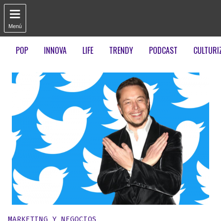

Menú
POP
INNOVA
LIFE
TRENDY
PODCAST
CULTURI
Publicado en:
MARKETING Y NEGOCIOS