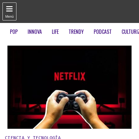

Menú
POP
INNOVA
LIFE
TRENDY
PODCAST
CULTURI
Publicado en:
CIENCIA Y TECNOLOGÍA