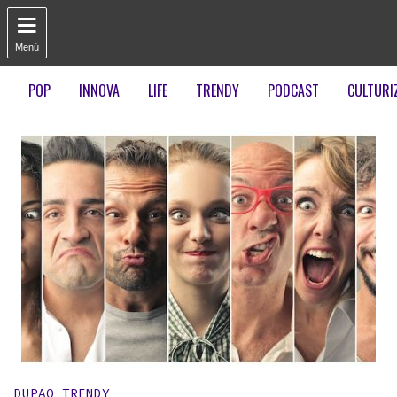

Menú
POP
INNOVA
LIFE
TRENDY
PODCAST
CULTURI
Publicado en:
DUPAO TRENDY