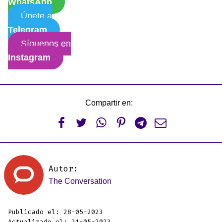
WhatsApp
Únete a
Telegram
Síguenos en
Instagram
Compartir en:






Autor:
The Conversation
Publicado el: 28-05-2023
Actualizado el: 21-05-2023