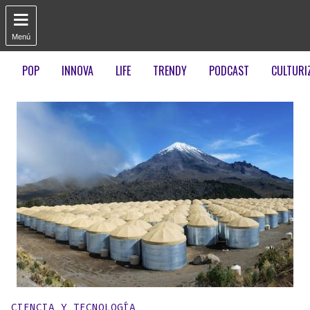

Menú
POP
INNOVA
LIFE
TRENDY
PODCAST
CULTURI
Publicado en:
CIENCIA Y TECNOLOGÍA