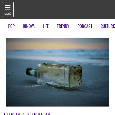

Menú
POP
INNOVA
LIFE
TRENDY
PODCAST
CULTURI
Publicado en:
CIENCIA Y TECNOLOGÍA