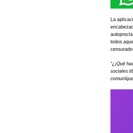
La aplicac
encabezada
autoprocl
todos aque
censurados
“¿¡Qué hac
sociales l
comuníques