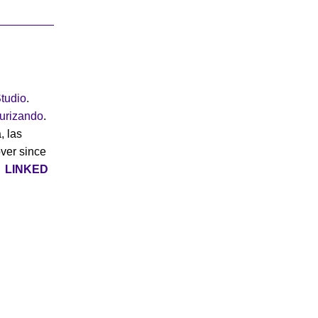
tudio
.
turizando
.
, las
over since
|
LINKED