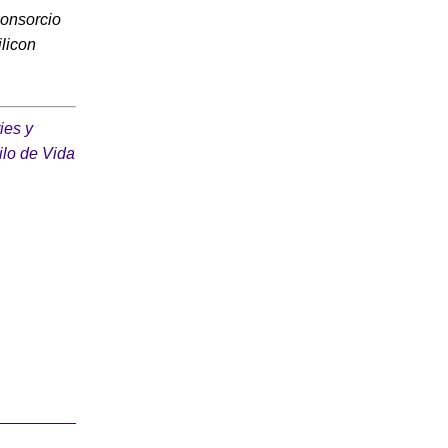
consorcio
ilicon
ies y
ilo de Vida