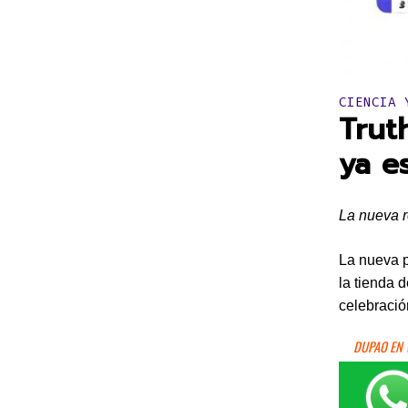
Publicado 
CIENCIA 
Trut
ya e
La nueva r
La nueva p
la tienda 
celebració
DUPAO EN