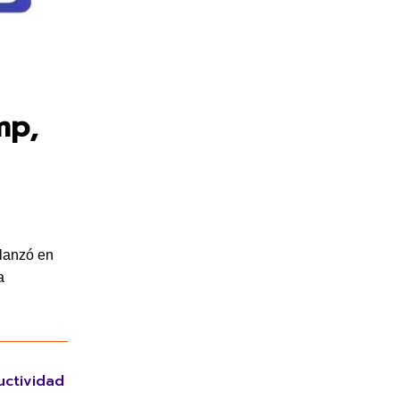
mp,
 lanzó en
a
uctividad