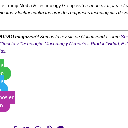
 de Trump Media & Technology Group es “
crear un rival para el 
 medios y luchar contra las grandes empresas tecnológicas de S
DUPAO magazine?
Somos la revista de Culturizando sobre
Ser
Ciencia y Tecnología
,
Marketing y Negocios
,
Productividad
,
Est
ias
.
 a
pp
 a
m
nos en
am