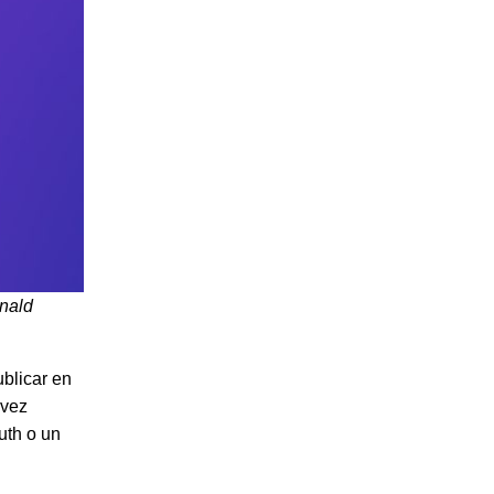
onald
blicar en
 vez
uth o un