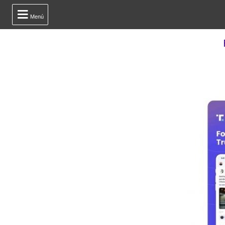

Menú