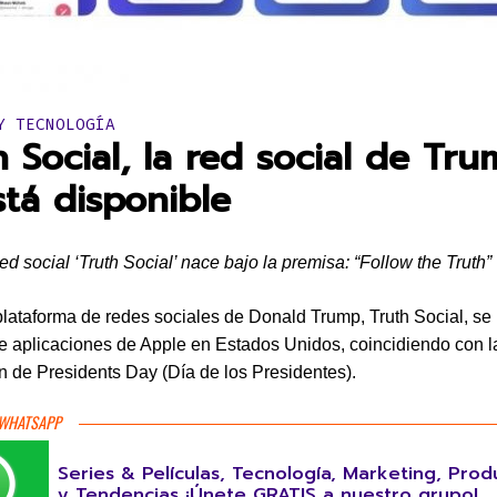
en:
Y TECNOLOGÍA
h Social, la red social de Tru
stá disponible
ed social ‘Truth Social’ nace bajo la premisa: “Follow the Truth”
lataforma de redes sociales de Donald Trump, Truth Social, se
de aplicaciones de Apple en Estados Unidos, coincidiendo con l
n de Presidents Day (Día de los Presidentes).
 WHATSAPP
Series & Películas, Tecnología, Marketing, Prod
y Tendencias ¡Únete GRATIS a nuestro grupo!