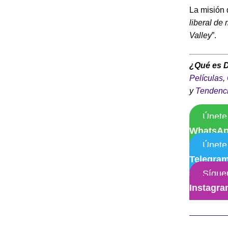
La misión
liberal de
Valley
”.
¿Qué es 
Películas
,
y
Tendenc
Únete
WhatsA
Únete
Telegra
Sígue
Instagr