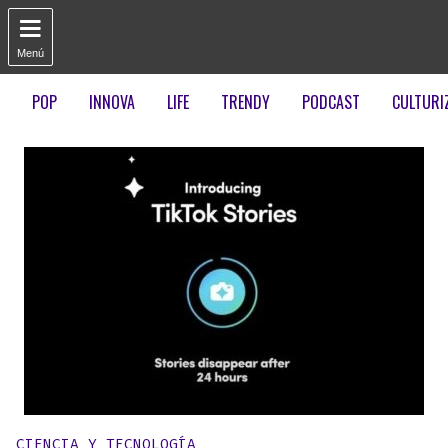

Menú
POP
INNOVA
LIFE
TRENDY
PODCAST
CULTURI
Publicado en:
CIENCIA Y TECNOLOGÍA