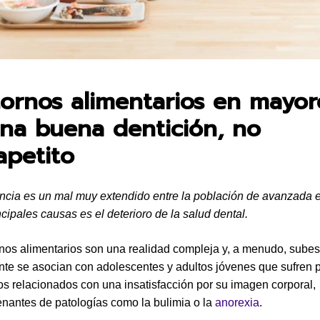
en:
tornos alimentarios en mayor
una buena dentición, no
apetito
ncia es un mal muy extendido entre la población de avanzada 
ncipales causas es el deterioro de la salud dental.
rnos alimentarios son una realidad compleja y, a menudo, sube
e se asocian con adolescentes y adultos jóvenes que sufren 
os relacionados con una insatisfacción por su imagen corporal,
antes de patologías como la bulimia o la
anorexia
.