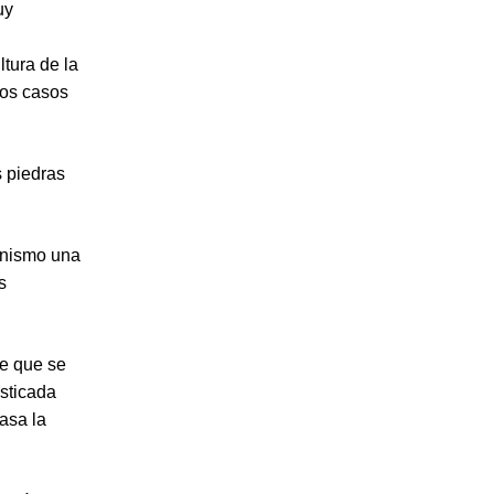
uy
ultura de la
los casos
s piedras
anismo una
s
de que se
sticada
rasa la