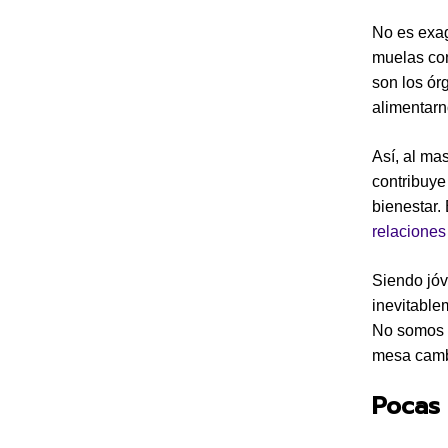
No es exag
muelas con
son los ór
alimentarn
Así, al ma
contribuye
bienestar.
relacione
Siendo jóv
inevitable
No somos c
mesa camb
Pocas 