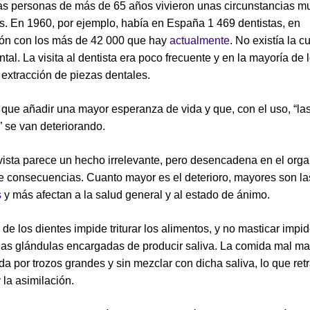
s personas de más de 65 años vivieron unas circunstancias m
es. En 1960, por ejemplo, había en España 1 469 dentistas, en
ón con los más de 42 000 que hay
actualmente
. No existía la c
tal. La visita al dentista era poco frecuente y en la mayoría de 
 extracción de piezas dentales.
 que añadir una mayor esperanza de vida y que, con el uso, “la
” se van deteriorando.
vista parece un hecho irrelevante, pero desencadena en el org
 consecuencias. Cuanto mayor es el deterioro, mayores son la
s
y más afectan a la salud general y al estado de ánimo.
 de los dientes impide triturar los alimentos, y no masticar impi
las glándulas encargadas de producir saliva. La comida mal ma
da por trozos grandes y sin mezclar con dicha saliva, lo que ret
 la asimilación.