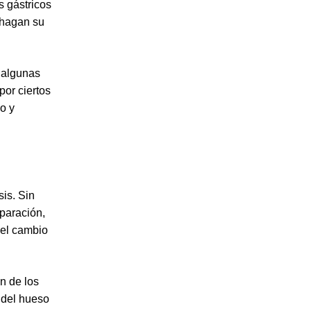
s gástricos
 hagan su
r algunas
por ciertos
o y
sis. Sin
paración,
, el cambio
n de los
n del hueso