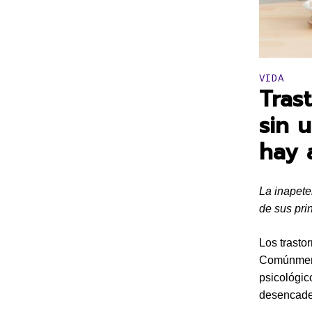
Publicado 
VIDA
Tras
sin 
hay 
La inapete
de sus pri
Los trasto
Comúnment
psicológic
desencaden