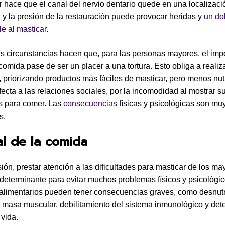
 hace que el canal del nervio dentario quede en una localizac
l, y la presión de la restauración puede provocar heridas y
un do
le al masticar
.
s circunstancias hacen que, para las personas mayores, el imp
 comida pase de ser un placer a una tortura. Esto obliga a reali
a, priorizando productos más fáciles de masticar, pero menos nutr
ecta a las relaciones sociales, por la incomodidad al mostrar s
es para comer. Las
consecuencias
físicas y psicológicas son mu
s.
ual de la comida
ión, prestar atención a las dificultades para masticar de los ma
determinante para evitar muchos problemas físicos y psicológic
 alimentarios pueden tener consecuencias graves, como desnutr
 masa muscular, debilitamiento del sistema inmunológico y dete
 vida.