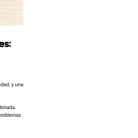
es:
edad, y una
stimada.
problemas