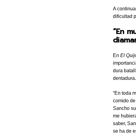
A continua
dificultad 
“En m
diama
En
El Quij
importanci
dura batal
dentadura.
“En toda m
comido de 
Sancho su 
me hubiera
saber, San
se ha de e