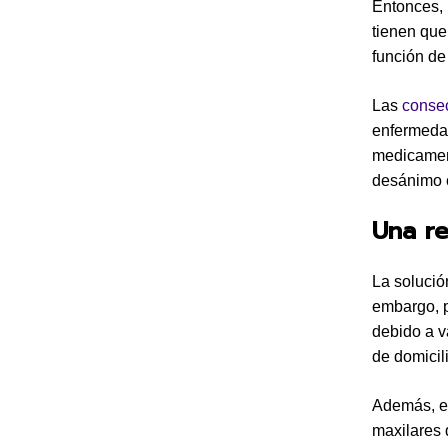
Entonces, 
tienen que
función de
Las
conse
enfermedad
medicament
desánimo 
Una re
La solució
embargo, p
debido a va
de domicil
Además, el
maxilares 