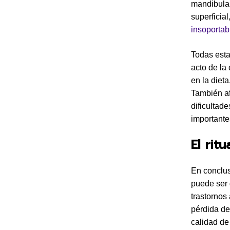
mandibular
superficia
insoportab
Todas esta
acto de la
en la diet
También af
dificultad
importante
El rit
En conclus
puede ser 
trastornos
pérdida de
calidad de