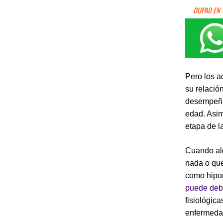
DUPAO EN
Pero los a
su relació
desempeña 
edad. Asim
etapa de la
Cuando alg
nada o que
como hipor
puede debe
fisiológica
enfermeda