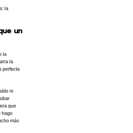
: la
que un
o la
rra la
s perfecta
aído ni
robar
iera que
e hago
mucho más