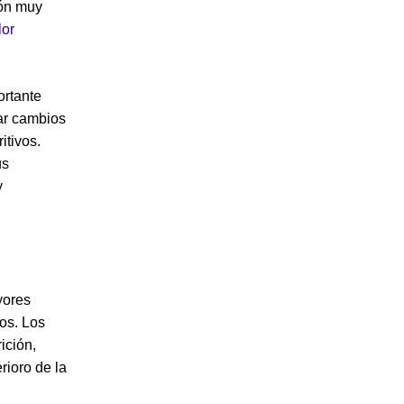
ión muy
lor
ortante
zar cambios
itivos.
us
y
yores
os. Los
ición,
rioro de la