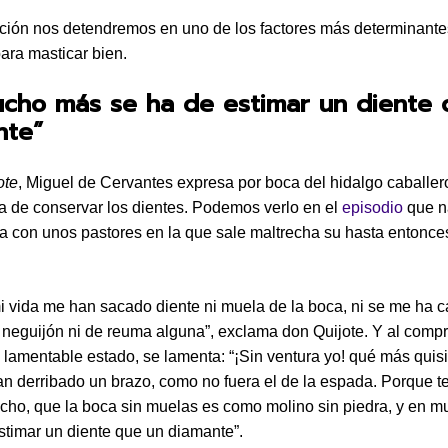
ción nos detendremos en uno de los factores más determinantes
para masticar bien.
ucho más se ha de estimar un diente 
nte”
ote
, Miguel de Cervantes expresa por boca del hidalgo caballer
a de conservar los dientes. Podemos verlo en el
episodio
que na
la con unos pastores en la que sale maltrecha su hasta entonce
i vida me han sacado diente ni muela de la boca, ni se me ha c
neguijón ni de reuma alguna”, exclama don Quijote. Y al comp
lamentable estado, se lamenta: “¡Sin ventura yo! qué más quis
n derribado un brazo, como no fuera el de la espada. Porque t
cho, que la boca sin muelas es como molino sin piedra, y en 
stimar un diente que un diamante”.