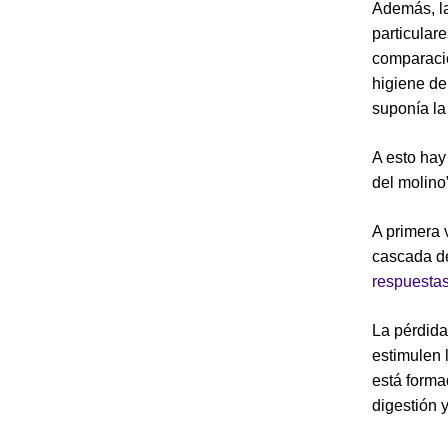
Además, la
particular
comparaci
higiene den
suponía la
A esto hay
del molino
A primera 
cascada de
respuesta
La pérdida
estimulen 
está forma
digestión y