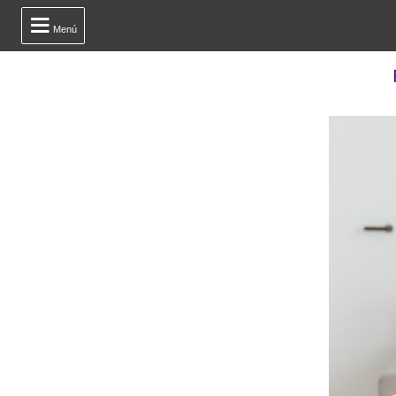

Menú