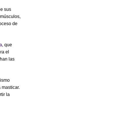
de sus
s músculos,
roceso de
a
, que
ra el
chan las
nismo
 masticar.
ir la