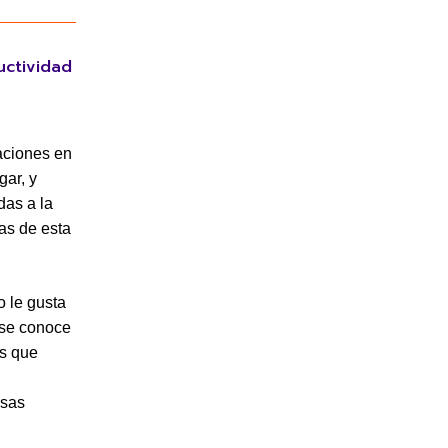
uctividad
aciones en
gar, y
das a la
as de esta
 le gusta
 se conoce
es que
rsas