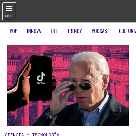

Menú
POP
INNOVA
LIFE
TRENDY
PODCAST
CULTURI
Publicado en:
CIENCIA Y TECNOLOGÍA