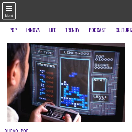

Menú
POP
INNOVA
LIFE
TRENDY
PODCAST
CULTURI
Publicado en:
DUPAO POP