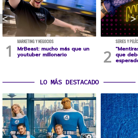
MARKETING Y NEGOCIOS
SERIES Y PELÍ
MrBeast: mucho más que un
"Mentira
youtuber millonario
que debe
esperad
LO MÁS DESTACADO