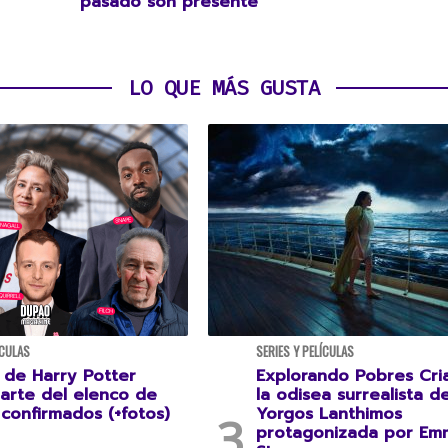
pasado son presente
LO QUE MÁS GUSTA
ÍCULAS
SERIES Y PELÍCULAS
 de Harry Potter
Explorando Pobres Cria
parte del elenco de
la odisea surrealista d
confirmados (+fotos)
Yorgos Lanthimos
protagonizada por Em