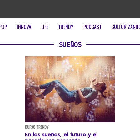
POP
INNOVA
LIFE
TRENDY
PODCAST
CULTURIZAND
SUEÑOS
DUPAO TRENDY
En los sueños, el futuro y el