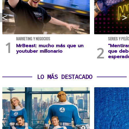
MARKETING Y NEGOCIOS
SERIES Y PELÍ
MrBeast: mucho más que un
"Mentira
youtuber millonario
que debe
esperad
LO MÁS DESTACADO