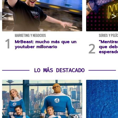
MARKETING Y NEGOCIOS
SERIES Y PELÍ
MrBeast: mucho más que un
"Mentira
youtuber millonario
que debe
esperad
LO MÁS DESTACADO