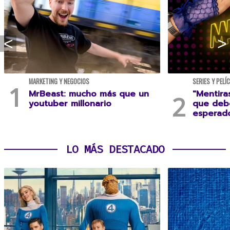
MARKETING Y NEGOCIOS
SERIES Y PELÍ
MrBeast: mucho más que un
"Mentira
youtuber millonario
que debe
esperad
LO MÁS DESTACADO