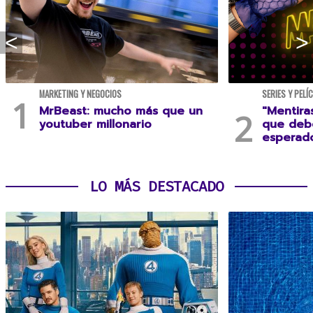
MARKETING Y NEGOCIOS
SERIES Y PELÍ
MrBeast: mucho más que un
"Mentira
youtuber millonario
que debe
esperad
LO MÁS DESTACADO