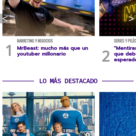
MARKETING Y NEGOCIOS
SERIES Y PELÍ
MrBeast: mucho más que un
"Mentira
youtuber millonario
que debe
esperad
LO MÁS DESTACADO