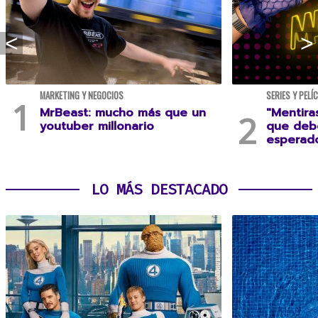
MARKETING Y NEGOCIOS
SERIES Y PELÍ
MrBeast: mucho más que un
"Mentira
youtuber millonario
que debe
esperad
LO MÁS DESTACADO