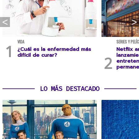
VIDA
SERIES Y PELÍ
¿Cuál es la enfermedad más
Netflix a
difícil de curar?
lanzamie
entreten
permane
LO MÁS DESTACADO