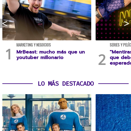
MARKETING Y NEGOCIOS
SERIES Y PELÍ
MrBeast: mucho más que un
"Mentira
youtuber millonario
que debe
esperad
LO MÁS DESTACADO