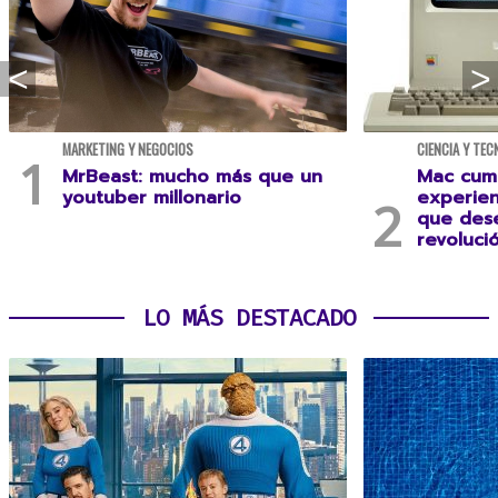
MARKETING Y NEGOCIOS
CIENCIA Y TEC
MrBeast: mucho más que un
Mac cump
youtuber millonario
experien
que des
revoluci
LO MÁS DESTACADO