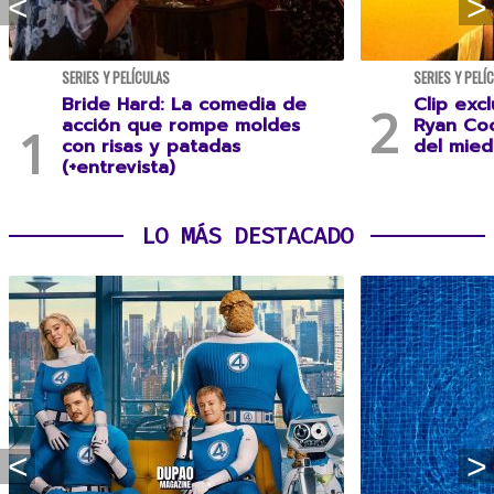
SERIES Y PELÍCULAS
SERIES Y PELÍ
Bride Hard: La comedia de
Clip excl
acción que rompe moldes
Ryan Coo
con risas y patadas
del mie
(+entrevista)
LO MÁS DESTACADO