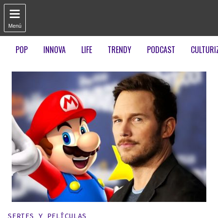

Menú
POP
INNOVA
LIFE
TRENDY
PODCAST
CULTURI
Publicado en:
SERIES Y PELÍCULAS