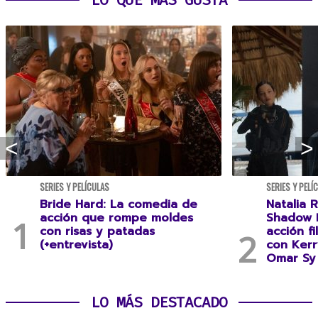
LO QUE MÁS GUSTA
SERIES Y PELÍCULAS
SERIES Y PELÍ
Bride Hard: La comedia de
Natalia R
acción que rompe moldes
Shadow F
con risas y patadas
acción f
(+entrevista)
con Kerr
Omar Sy 
LO MÁS DESTACADO