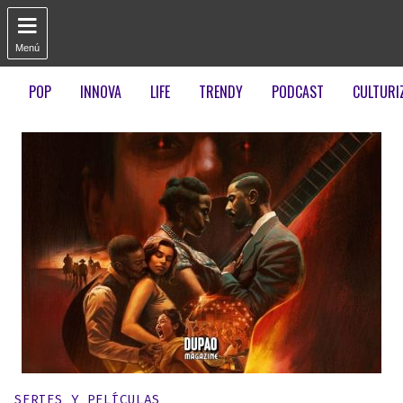

Menú
POP
INNOVA
LIFE
TRENDY
PODCAST
CULTURI
Publicado en:
SERIES Y PELÍCULAS