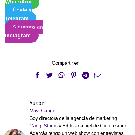
WhatsApp
Únete a
Telegram
Síguenos en
Instagram
Compartir en:






Autor:
Mavi Gangi
Soy directora de la agencia de marketing
Gangi Studio
y Editor-in-chief de Culturizando.
Además tengo un web show con entrevistas,