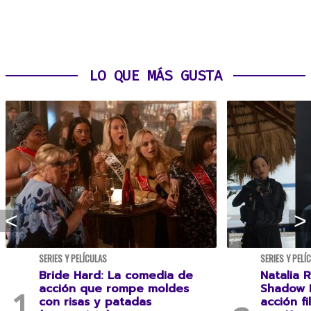
LO QUE MÁS GUSTA
SERIES Y PELÍCULAS
SERIES Y PELÍ
Bride Hard: La comedia de
Natalia R
acción que rompe moldes
Shadow F
con risas y patadas
acción f