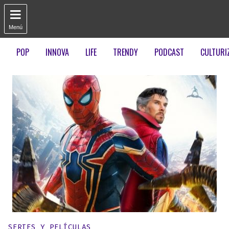

Menú
POP
INNOVA
LIFE
TRENDY
PODCAST
CULTURI
Publicado en:
SERIES Y PELÍCULAS