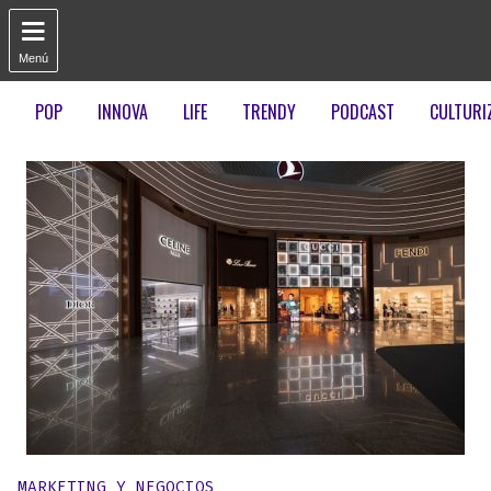

Menú
POP
INNOVA
LIFE
TRENDY
PODCAST
CULTURI
Publicado en:
MARKETING Y NEGOCIOS