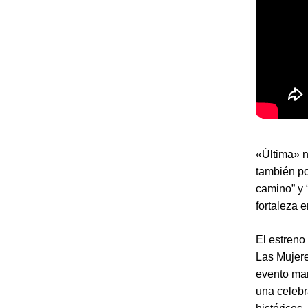
«Última» n
también po
camino” y 
fortaleza 
El estreno
Las Mujer
evento mar
una celebr