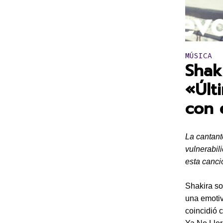
Publicado 
MÚSICA
Shaki
«Últ
con 
La cantant
vulnerabil
esta canci
Shakira so
una emotiv
coincidió 