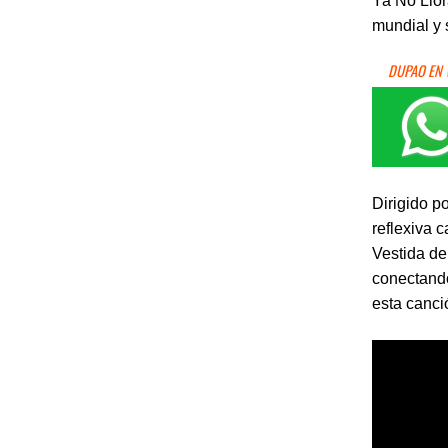
Ya No Llor
mundial y
DUPAO EN
Dirigido p
reflexiva 
Vestida de
conectand
esta canci