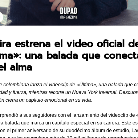
en:
ra estrena el video oficial d
ima»: una balada que conect
el alma
e colombiana lanza el videoclip de «Última», una balada que 
idad y fuerza, mientras recorre un Nueva York invernal. Descub
ón cierra un capítulo emocional en su vida.
rprendió a sus seguidores con el lanzamiento del videoclip de 
a balada que marca un capítulo especial en su carrera. Este es
con el primer aniversario de su duodécimo álbum de estudio, L