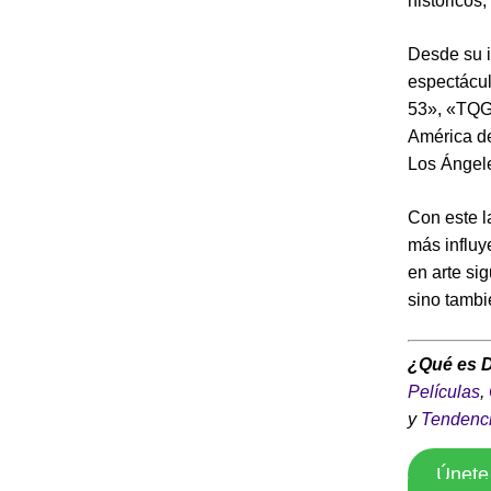
históricos
Desde su i
espectácul
53», «TQG»
América de
Los Ángele
Con este l
más influy
en arte si
sino tambi
¿Qué es 
Películas
,
y
Tendenc
Únete