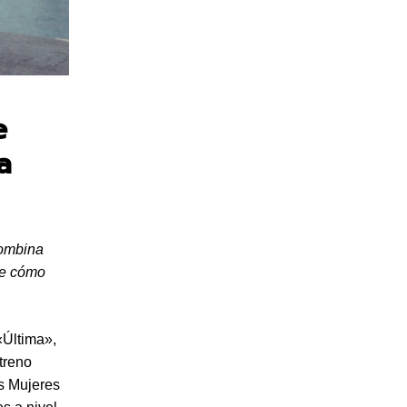
e
a
combina
re cómo
«Última»,
treno
as Mujeres