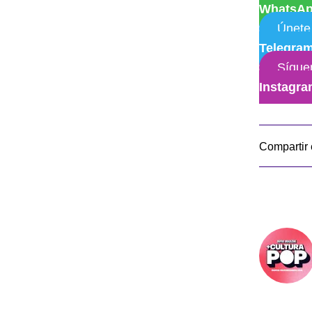
WhatsA
Únete
Telegra
Sígue
Instagr
Compartir 