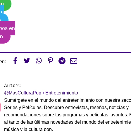
pp
 a
m
nos en
am






en:
Autor:
@MasCulturaPop • Entretenimiento
Sumérgete en el mundo del entretenimiento con nuestra secc
Series y Películas. Descubre entrevistas, reseñas, noticias y
recomendaciones sobre tus programas y películas favoritos.
al tanto de las últimas novedades del mundo del entretenimie
música y la cultura pop.