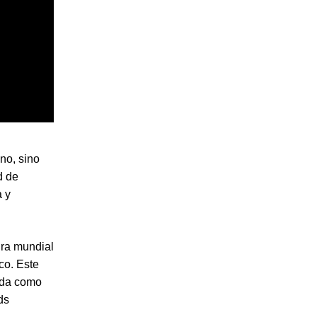
no, sino
d de
a y
ira mundial
co. Este
ida como
ds