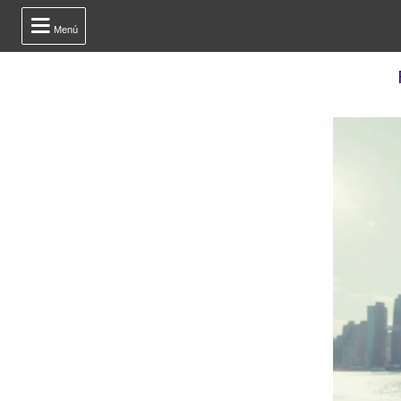

Menú