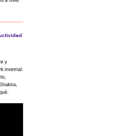
s a nivel
uctividad
le y
k invernal.
lo,
Shakira,
qué.