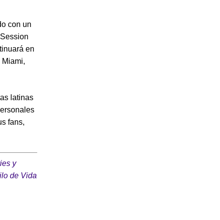
do con un
 «Session
tinuará en
 Miami,
as latinas
personales
us fans,
ies y
ilo de Vida