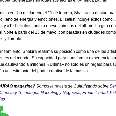
, agotando entradas en todas sus fechas en América Latina.
nicio en Río de Janeiro el 11 de febrero, Shakira ha deslumbra
o lleno de energía y emociones. El setlist incluye éxitos como
 y «Te Felicito», junto a nuevos himnos del álbum. La gira con
l Norte a partir del 13 de mayo, con paradas en ciudades como
s y Toronto.
anzamiento, Shakira reafirma su posición como una de las artist
entes del mundo. Su capacidad para transformar experiencias 
gue cautivando a millones. «Última» no solo es un regalo para s
én un testimonio del poder curativo de la música.
DUPAO magazine?
Somos la revista de Culturizando sobre
Ser
Ciencia y Tecnología
,
Marketing y Negocios
,
Productividad
,
Est
ias
.
 a