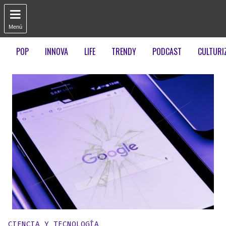

Menú
POP
INNOVA
LIFE
TRENDY
PODCAST
CULTURI
Publicado en:
CIENCIA Y TECNOLOGÍA