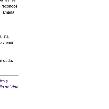
entes, se
o reconoce
a llamada
lista
no vienen
in duda,
ies y
ilo de Vida