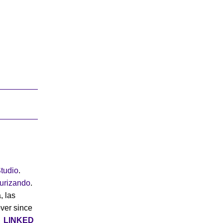
tudio
.
turizando
.
, las
over since
|
LINKED