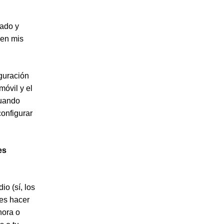
gado y
 en mis
iguración
móvil y el
cuando
configurar
es
o (sí, los
des hacer
hora o