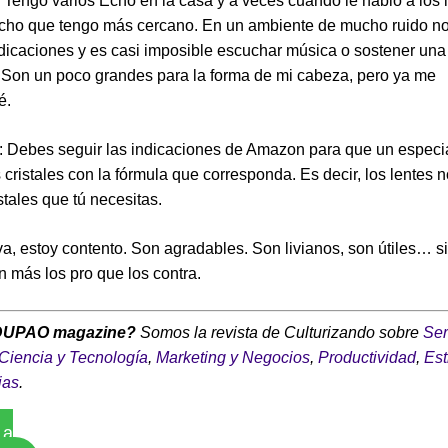
:
Tengo varios Echo en la casa y a veces cuando le hablo a los l
Echo que tengo más cercano. En un ambiente de mucho ruido n
ndicaciones y es casi imposible escuchar música o sostener un
. Son un poco grandes para la forma de mi cabeza, pero ya me
é.
: Debes seguir las indicaciones de Amazon para que un especia
 cristales con la fórmula que corresponda. Es decir, los lentes 
stales que tú necesitas.
iva, estoy contento. Son agradables. Son livianos, son útiles… s
n más los pro que los contra.
DUPAO magazine?
Somos la revista de Culturizando sobre
Ser
Ciencia y Tecnología
,
Marketing y Negocios
,
Productividad
,
Est
ias
.
 a