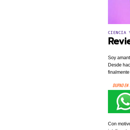
Publicado 
CIENCIA 
Revi
Soy amante
Desde hace
finalmente
DUPAO EN
Con motiv