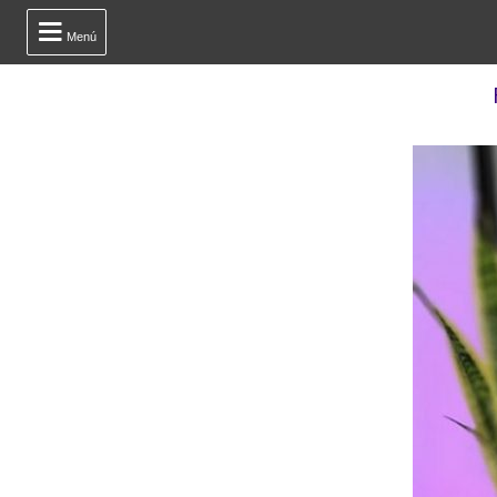

Menú