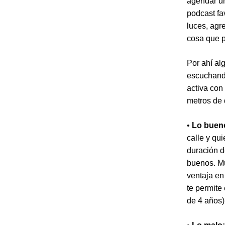
agendar un
podcast fav
luces, agr
cosa que p
Por ahí al
escuchand
activa con
metros de 
•
Lo buen
calle y qu
duración d
buenos. Mu
ventaja en
te permite
de 4 años)