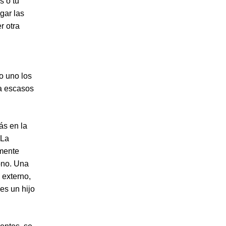
s o tu
gar las
r otra
o uno los
 a escasos
ás en la
 La
emente
ono. Una
 externo,
es un hijo