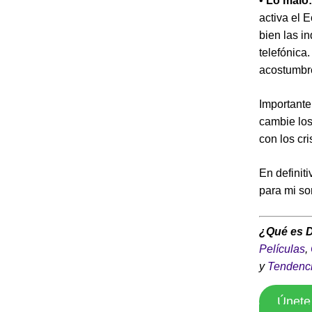
•
Lo malo
activa el 
bien las i
telefónica
acostumbr
Importante
cambie los
con los cri
En definit
para mi so
¿Qué es 
Películas
,
y
Tendenc
Únete