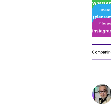
WhatsA
Únete
Telegra
Sígue
Instagr
Compartir 