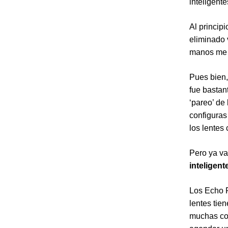
inteligent
Al princip
eliminado 
manos me 
Pues bien,
fue bastant
‘pareo’ de
configuras
los lentes
Pero ya va
inteligen
Los Echo F
lentes tie
muchas cos