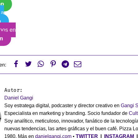
pp
 a
m
nos en
am






en:
Autor:
Daniel Gangi
Soy estratega digital, podcaster y director creativo en
Gangi S
Especialista en marketing y branding. Socio fundador de
Cul
Soy analítico, meticuloso, innovador, fanático de la tecnología
nuevas tendencias, las artes gráficas y el buen café. Pizza L
1980. Más en
danielgangi.com
•
TWITTER
|
INSTAGRAM