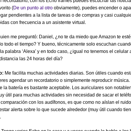
 recordatorio, con los Echo frames puedes escuchar las noticia
orito (
De un punto al otro
obviamente), puedes encender o apa
egar pendientes a la lista de tareas o de compras y casi cualquie
idas con frecuencia a un asistente virtual.
guien me preguntó: Daniel, ¿no te da miedo que Amazon te esté
o todo el tiempo? Y bueno, técnicamente solo escuchan cuand
 la palabra ‘Alexa’ y en todo caso, ¿igual no tenemos el celular
distancia las 24 horas del día?
o:
Me facilita muchas actividades diarias. Son útiles cuando est
ieres agendar un recordatorio o simplemente reproducir música.
e la batería es bastante aceptable. Los auriculares son notabl
y útil para muchas actividades sin necesidad de sacar el teléf
 comparación con los audífonos, es que como no aíslan el ruido
 estar alerta sobre lo que sucede alrededor (muy útil cuando tien
.