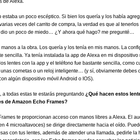
es de Alexa.
io estaba un poco escéptico. Si bien los quería y los había agre
varias veces del carrito de compra, la verdad es que al tenerlos
dio un poco de miedo… ¿Y ahora qué hago? me pregunté…
 manos a la obra. Los quería y los tenía en mis manos. La conf
e sencilla. Ya tenía instalada la app de Alexa en mi dispositivo 
 los lentes con la app y el teléfono fue bastante sencilla, como 
 unas cornetas o un reloj inteligente… (y sí, obviamente debes 
 con algún dispositivo móvil Android o IOS).
, a todas estas te estarás preguntando
¿Qué hacen estos lent
tes de Amazon Echo Frames?
rames te proporcionan acceso con manos libres a Alexa. El audi
nen 4 microaltavoces) se dirige directamente hacia el oído. Pue
as con tus lentes, además de atender una llamada, pedirle la 