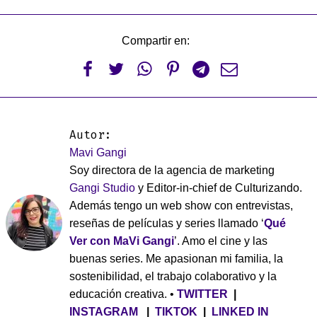
Compartir en:






Autor:
Mavi Gangi
Soy directora de la agencia de marketing
Gangi Studio
y Editor-in-chief de Culturizando.
Además tengo un web show con entrevistas,
reseñas de películas y series llamado ‘
Qué
Ver con MaVi Gangi
’. Amo el cine y las
buenas series. Me apasionan mi familia, la
sostenibilidad, el trabajo colaborativo y la
educación creativa. •
TWITTER
|
INSTAGRAM
|
TIKTOK
|
LINKED IN