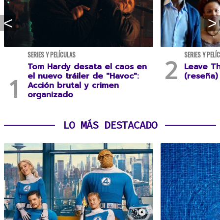
SERIES Y PELÍCULAS
SERIES Y PELÍ
Tom Hardy desata el caos en
Leave T
el nuevo tráiler de "Havoc":
(reseña)
Acción brutal y crimen
organizado
LO MÁS DESTACADO