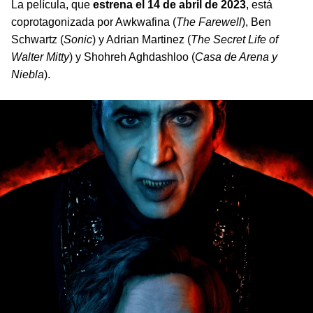
La película, que
estrena el 14 de abril de 2023
, está
coprotagonizada por Awkwafina (
The Farewell
), Ben
Schwartz (
Sonic
) y Adrian Martinez (
The Secret Life of
Walter Mitty
) y Shohreh Aghdashloo (
Casa de Arena y
Niebla
).