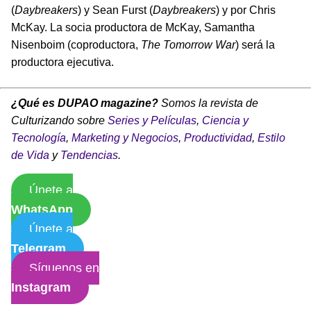
(
Daybreakers
) y Sean Furst (
Daybreakers
) y por Chris
McKay. La socia productora de McKay, Samantha
Nisenboim (coproductora,
The Tomorrow War
) será la
productora ejecutiva.
¿Qué es DUPAO magazine?
Somos la revista de
Culturizando sobre
Series y Películas
,
Ciencia y
Tecnología
,
Marketing y Negocios
,
Productividad
,
Estilo
de Vida
y
Tendencias
.
Únete a
WhatsApp
Únete a
Telegram
Síguenos en
Instagram