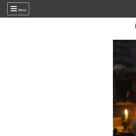

Menú