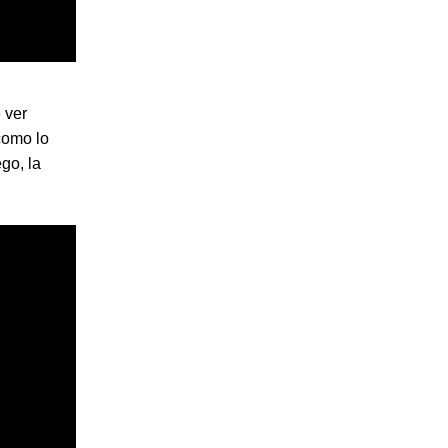
 ver
como lo
go, la