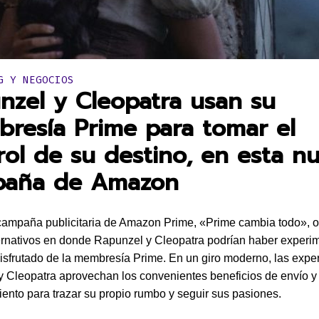
en:
G Y NEGOCIOS
nzel y Cleopatra usan su
resía Prime para tomar el
rol de su destino, en esta n
paña de Amazon
ampaña publicitaria de Amazon Prime, «Prime cambia todo», o
ternativos en donde Rapunzel y Cleopatra podrían haber experi
isfrutado de la membresía Prime. En un giro moderno, las expe
 Cleopatra aprovechan los convenientes beneficios de envío y
iento para trazar su propio rumbo y seguir sus pasiones.