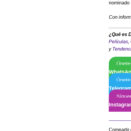
nominado 
Con infor
¿Qué es 
Películas
,
y
Tendenc
Únete
WhatsA
Únete
Telegra
Sígue
Instagr
Compartir 