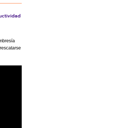
uctividad
mbresía
 rescatarse