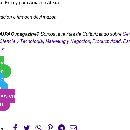
al Emmy para Amazon Alexa.
mación e imagen de Amazon.
DUPAO magazine?
Somos la revista de Culturizando sobre
Ser
Ciencia y Tecnología
,
Marketing y Negocios
,
Productividad
,
Est
ias
.
 a
pp
 a
m
nos en
am






en: