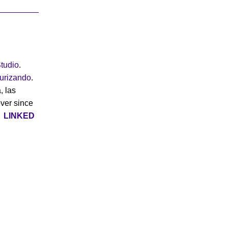
tudio
.
turizando
.
, las
over since
|
LINKED