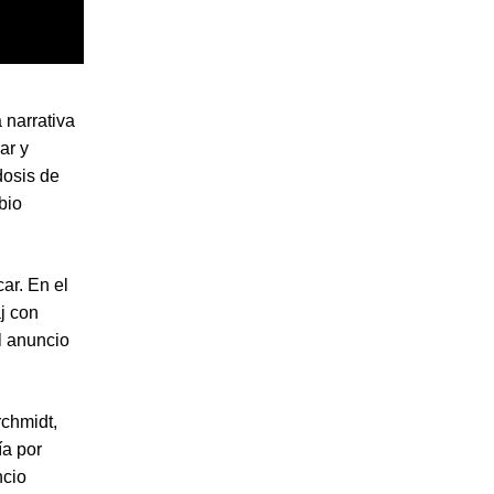
narrativa
ar y
dosis de
bio
ar. En el
j con
l anuncio
chmidt,
ía por
ncio