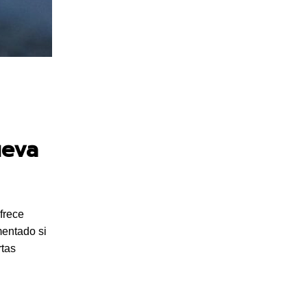
ueva
frece
mentado si
rtas