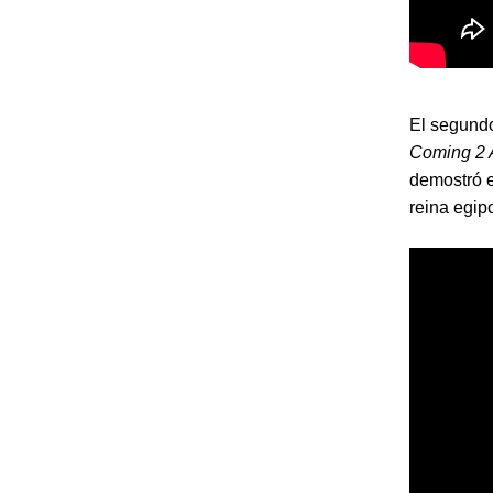
El segundo
Coming 2 
demostró e
reina egip