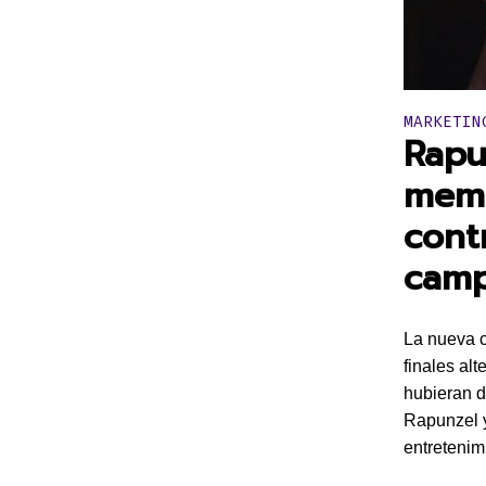
Publicado 
MARKETIN
Rapu
memb
cont
cam
La nueva c
finales al
hubieran d
Rapunzel y
entretenim