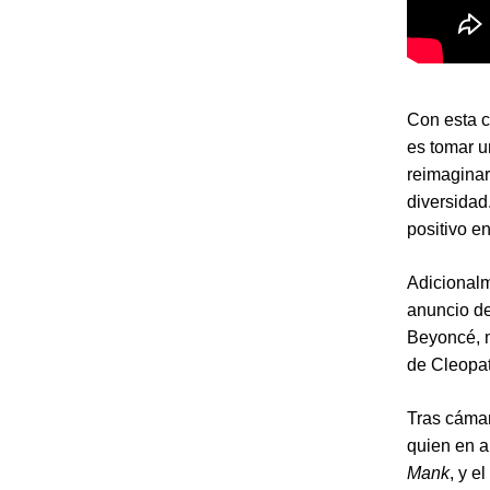
Con esta 
es tomar u
reimaginar
diversida
positivo en
Adicionalm
anuncio de
Beyoncé, m
de Cleopat
Tras cámar
quien en a
Mank
, y e